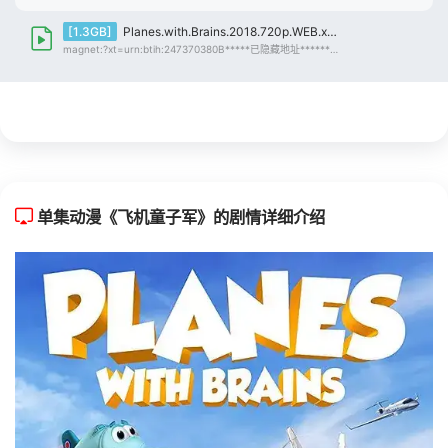
[1.3GB]
Planes.with.Brains.2018.720p.WEB.x264-ASSOCiATE
magnet:?xt=urn:btih:247370380B*****已隐藏地址******6D99EB8AFF 仅限登录用户查看（点击登录）
单集动漫《飞机童子军》的剧情详细介绍