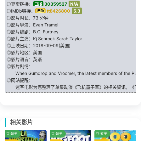
◎豆瓣链接：
30359527
N/A
◎IMDb链接：
tt8426800
5.3
◎影片时长：73 分钟
◎影片导演：
Evan Tramel
◎影片编剧：
B.C. Furtney
◎影片主演：
Kj Schrock
Sarah Taylor
◎上映日期：2018-09-09(美国)
◎影片地区：美国
◎影片语言：英语
◎影片剧情：
When Gumdrop and Vroomer, the latest members of the Plane Scout
◎网站提醒：
迷客电影为您整理了单集动漫《飞机童子军》的相关资讯，《飞机
相关影片
冷门
豆:暂无
豆:暂无
豆:暂无