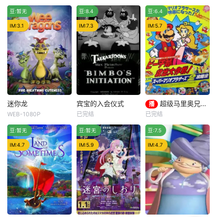
Bobbi Maxwell
Kj Schrock
艾普利·罗斯
物就要開天窗了！
ce Sid
冷门
独
豆:暂无
小比尔·奥伯斯特
豆:8.4
Tina Shuster
豆:6.4
Kj Schrock
一切的希望都寄託
Kj Schrock
Sarah Taylor
在一個小男孩芬恩
Fifi and Lily ar
IM:3.1
IM:7.3
IM:5.7
和他的龍
A troll named
e back for more fu
Leaf and his sidek
n and another am
ick, Bellyrumble, s
azing underwater
et out on an epic l
adventure in fisht
eshikan.com journ
ale reef. Joi
ey to save
迷你龙
宾宝的入会仪式
超级马里奥兄弟：拯救碧琪公主大作战
播
迷你龙
宾宝的入会仪式
超级马里奥兄弟：拯救碧琪公主大作战
WEB-1080P
已完结
已完结
Bobby Moyna
梅·奎斯特尔
古谷彻
水岛裕
冷门
豆:暂无
Graham Sanderson
豆:暂无
豆:7.5
山濑真巳
宾宝的入会仪式
Kj Schrock
超级马里奥兄弟：
IM:4.7
IM:5.9
IM:4.7
The peaceful
拯救碧琪公主大作
Kingdom of the W
战
ee Dragons is plu
nged into turmoil,
when villainous Bl
ister teams wit