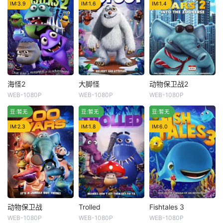
IM:3.9
IM:1.6
IM:1.4
海怪2
大脚怪
动物保卫战2
海怪2
大脚怪
动物保卫战2
WEB-1080P
WEB-1080P
WEB-1080P
Kj Schrock
Nathan Gray
Thomas Freeley
冷门
豆:暂无
豆:暂无
Kj Schrock
豆:暂无
Bobbi Maxwell
On a adventu
Martin Singer
Maria Petrano
re that goes terribl
IM:2.3
IM:1.8
IM:6.0
y wrong that caus
北極最惡名昭
在Nice Side和
es the fish to chan
彰的大腳怪獸召喚
Mice Side之间休
ge their priorities t
邪惡力量把聖誕老
战之后，Zooverse
hat cause
公公趕走了！聖誕
已经进入了一个和
老公公被放逐到一
平的时代。邪恶的
個從來沒有人能逃
老鼠Boo Boo Squ
出的國度裡，眼看
eal决心违反该和平
聖誕節即將到來，
条约，并不惜一切
动物保卫战
Trolled
Fishtales 3
动物保卫战
Trolled
Fishtales 3
小朋友們的聖誕禮
代价重启战争。 Ni
WEB-1080P
WEB-1080P
WEB-1080P