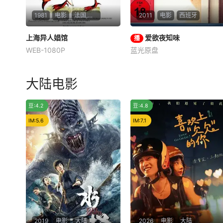
1981
电影
法国,日本
2011
电影
西班牙
上海异人娼馆
上海异人娼馆
爱欲夜知味
爱欲夜知味
播
WEB-1080P
蓝光原盘
依莎贝尔·伊利尔斯
克劳斯·金斯基
Toni Fontana
Sofia Prada
阿丽尔·朵巴丝勒
Silvia Diamond
20世纪20年代，当时被称为
这是一间夜间提供性服务
大陆电影
“魔都”的上海黑暗堕落。各方
的高级会所，有别于一般“妓
势力汇聚于此，暗潮涌动，政
院”，它提供的是引人入胜的
烂片
豆:4.2
豆:4.8
局动荡不安。沉默的男人斯蒂
故事：一位酒吧女和两个同叫
芬（克劳斯&amp;amp;amp;a
“艾利克斯”的顾客同时谈恋
IM:5.6
IM:7.1
mp;amp;amp;amp;amp;amp;
爱，用一模一样的方式同等对
amp;amp;amp;#8226;金斯基
待二人，区别只在，这二人是
Klaus Kinski 饰）带着青春美
一男一女，吧女不知
丽的少女O（Isab
2019
电影
大陆
2026
电影
大陆