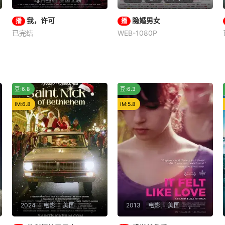
我，许可
我，许可
隐婚男女
隐婚男女
播
播
已完结
WEB-1080P
文淇
秦海璐
白客
陈奕迅
刘若英
白冰
00后“母单”女孩儿许可
崔民国（陈奕迅 饰）与老
（文淇 饰）面临一场迫在眉睫
婆张静宜（白冰 饰）十分恩
的妇科手术，却因妈妈胡春蓉
爱，但也深感房贷压力。某
（秦海璐 饰）的突袭式造访打
日，崔民国遇到了调香大师好
推荐
推荐
豆:6.8
豆:6.3
乱了所有计划。母女同居，冲
友Tony（庾澄庆 饰），后者
突乍起。在新旧观念的摩擦
发现了他对气味的天分，拉他
IM:6.8
IM:5.8
中，没想到女儿对妈妈展开了
加盟公司。不过，由于老板
一次又一次反
（刘若英 饰）
2024
电影
美国
2013
电影
美国