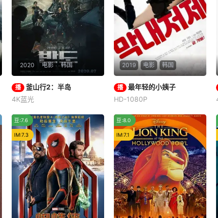
2020
电影
韩国
2019
电影
韩国
釜山行2：半岛
釜山行2：半岛
最年轻的小姨子
最年轻的小姨子
播
播
4K蓝光
HD-1080P
姜栋元
李贞贤
权海骁
闵度允
서아
李秀
上集列车驶往釜山后，丧
由于豆瓣暂无资料,想看具
一般
推荐
豆:7.6
豆:8.0
尸病毒瞬间全国爆发，4年后
体简介的话可以请去IMDb查
IM:7.3
的韩国尸毒遍野，被全球孤
IM:7.1
看，剧情简介有链接可跳转。
立，沦为死城。所馀无几的生
（注：英文需翻译）
还者踏上最后一艘难民船，离
开被世人遗弃的朝鲜半岛。退
伍军人正锡(姜栋元 饰)和家人
有幸登上难民船，