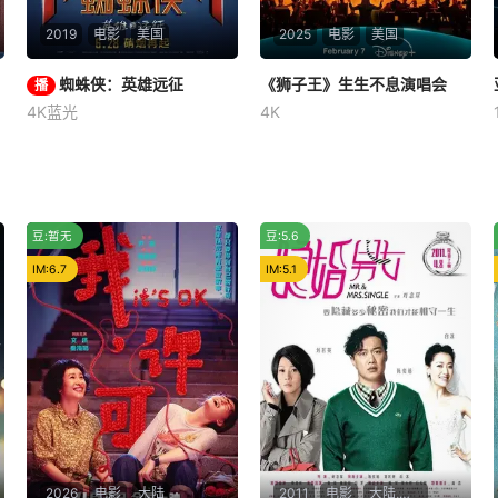
2019
电影
美国
2025
电影
美国
蜘蛛侠：英雄远征
蜘蛛侠：英雄远征
《狮子王》生生不息演唱会
《狮子王》生生不息演唱会
播
4K蓝光
4K
汤姆·霍兰德
赞达亚
李柏·M
詹妮弗·哈德森
杰克·吉伦哈尔
内森·连恩
在与灭霸史诗般的战争结
脍炙人口的《狮子王》上
束后，地球似乎暂时回归和
映30周年，原配音演员齐聚一
平。皮特（汤姆·赫兰德 Tom
堂，知名百老汇演员加持演
烂片
冷门
豆:暂无
豆:5.6
Holland 饰）回到了校园生活
出。沈浸式的音乐活动，结合
之中，他和好友相谈甚欢，并
动画、舞台和真人表演呈现。
IM:6.7
IM:5.1
且有了心仪的女孩，然而内心
最深处依然放不下对钢铁侠的
追悼缅
2026
电影
大陆
2011
电影
大陆,香港,日本