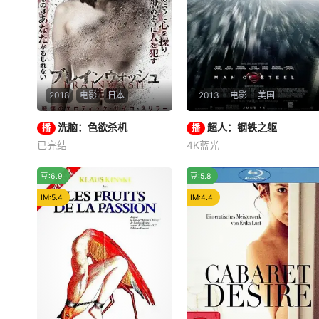
2018
电影
日本
2013
电影
美国
洗脑：色欲杀机
洗脑：色欲杀机
超人：钢铁之躯
超人：钢铁之躯
播
播
已完结
4K蓝光
卯水咲流
朝霧涼
亨利·卡维尔
艾米·亚当斯
川手淳平
迈克尔·珊农
推荐
豆:6.9
豆:5.8
正在進行一則專題報導的
遥远的宇宙深处，随着氪
IM:5.4
記者里奈，在採訪過程中認識
IM:4.4
星的毁灭，超人的传奇故事拉
了名叫霧子的女子。8年前，
开序幕。氪星人乔·艾尔（罗素
當霧子還是個高中生時，慘遭
·克劳 Russell Crowe 饰）抵
一位名叫玉置的心理變態監禁
死反抗佐德将军（迈克尔·珊农
並凌辱了3年。而當年，有位
Michael Shannon 饰）的邪
身份不明的女子在誘惑男人
恶计划，
後，再以冰