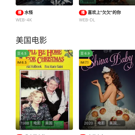
水怪
水怪
喜欢上"欠欠"的你
喜欢上"欠欠"的你
播
播
WEB-4K
WEB-DL
刘林城
朱丽岚
王洪千
秦霄贤
王影璐
陈昊明
男主水生胆小懦弱，小时
候和父亲一起捕鱼时，亲眼目
美国电影
睹父亲被怪物“水猴子”杀害，
水生从此留下了心理阴影。十
推荐
豆:6.5
豆:6.9
年后，怪物“水猴子”再次出
现，杀害了水生爱慕的的香兰
IM:6.5
IM:7.1
弟弟和父亲。为救香兰不被当
“水猴子”的“祭
1988
电影
美国
2020
电影
美国,加拿大