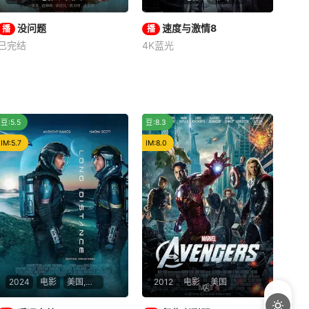
没问题
没问题
速度与激情8
速度与激情8
播
播
已完结
4K蓝光
梁龙
徐洁儿
范帅琦
范·迪塞尔
杰森·斯坦森
道恩·强森
东北某市，晨报主任左守
权得知与前妻生活多年的女
多米尼克（范·迪塞尔 Vin
儿，在校组建“问题乐队”，不
Diesel 饰）与莱蒂（米歇尔·
务正业，恐将被学校处分。老
罗德里格兹 Michelle Rodrigu
推荐
一般
豆:5.5
豆:8.3
左欲将女儿留在家乡从事铁饭
ez 饰）共度蜜月，布莱恩与
碗工作，左明明却欲南下逐
米娅退出了赛车界，这支曾环
IM:5.7
IM:8.0
梦。老左苦口婆心劝说不成只
游世界的顶级飞车家族队伍的
好四处托人求助。女
生活正渐
2024
电影
美国,印度
2012
电影
美国