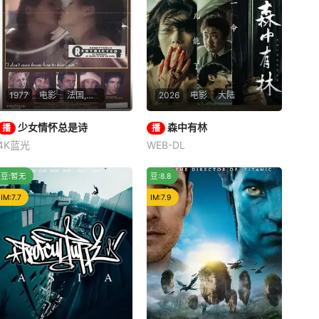
1977
电影
法国,意大利
2026
电影
大陆
少女情怀总是诗
少女情怀总是诗
森中有林
森中有林
播
播
4K蓝光
WEB-DL
帕蒂·达班维尔
Irka Bochenko
于和伟
高圆圆
韩庚
贝纳·纪欧多
独家推荐
冷门
豆:暂无
豆:8.8
「少女情懷總是詩」，是
IM:7.7
1977年坎城影展最受爭議的影
IM:7.9
片，以大膽而唯美的映像，描
述一名情竇初開的女學生與她
的初戀，而她的戀愛過程中，
又牽扯到女同性戀的情節。標
題的「碧麗提絲」，是古希臘
一位生活在賽浦