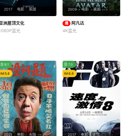
2017
电影
英国
2009
电影
美国
亚洲屋顶文化
亚洲屋顶文化
阿凡达
阿凡达
播
1080P蓝光
4K蓝光
未知
萨姆·沃辛顿
佐伊·索尔达娜
西格妮·韦弗
世界上最顶尖的跑酷团队
Storror在一个前所未有的舞台
战斗中负伤而下身瘫痪的
上展示了跑酷 - 亚洲超大城市
前海军战士杰克·萨利（萨姆·
（香港、东京、首尔）的屋
沃辛顿 Sam Worthington
一般
推荐
豆:6.1
豆:7.0
顶。
饰）决定替死去的同胞哥哥来
到潘多拉星操纵格蕾丝博士
IM:5.8
IM:6.6
（西格妮·韦弗 Sigourney We
aver 饰）用
2021
电影
大陆
2017
电影
大陆,美国,日本