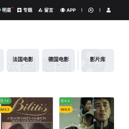
立即登录
+
明星
专题
留言
APP
国电影
法国电影
德国电影
法国电影
德国电影
影片库
冷门
推荐
豆:7.4
豆:6.4
IM:5.3
IM:6.6