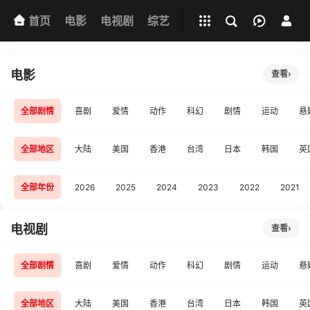
立即登录
+
首页
电影
电视剧
下载客户端
综艺
动漫
网址
明星
电影
查看
›
全部剧情
喜剧
爱情
动作
科幻
剧情
运动
悬
全部地区
大陆
美国
香港
台湾
日本
韩国
英
全部年份
2026
2025
2024
2023
2022
2021
电视剧
查看
›
全部剧情
喜剧
爱情
动作
科幻
剧情
运动
悬
全部地区
大陆
美国
香港
台湾
日本
韩国
英