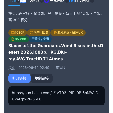
全部
115网盘
夸克网盘
百度网盘
3
1
1
1
[2.1GB]
Blades of the Guardians 2026 1080p Chinese BluRay HEVC x265 5 1-BONE
magnet:?xt=urn:btih:C9FC8F797C*****已隐藏地址******375469BD13 仅限登录用户查看（点击登录）
提交后需审核 • 仅登录用户可提交 • 每日上限 12 条 • 单条最
高 300 积分
[2.1GB]
Blades Of The Guardians Wind Rises In The Desert (2026) [1080p] [BluRay] [x265] [10bit] [5.1] [YTS.BZ]
magnet:?xt=urn:btih:EECFB15C75*****已隐藏地址******06D8E8C43E 仅限登录用户查看（点击登录）
1080P
简中 · 国语
蓝光原盘 · REMUX
[7.15GB]
Blades.of.the.Guardians.Wind.Rises.in.the.Desert.2026.BluRay.1080p.2Audio.x264
magnet:?xt=urn:btih:6B4D9758B7*****已隐藏地址******81BF390474 仅限登录用户查看（点击登录）
35.2GB
已通过 / 免费
Blades.of.the.Guardians.Wind.Rises.in.the.D
[2.32GB]
Blades Of The Guardians Wind Rises In The Desert (2026)[1080p] [BluRay] [5.1]
esert.2026.1080p.HKG.Blu-
magnet:?xt=urn:btih:3728453A62*****已隐藏地址******C81ABBC163 仅限登录用户查看（点击登录）
ray.AVC.TrueHD.7.1.Atmos
[2.32GB]
Blades Of The Guardians Wind Rises In The Desert (2026) REPACK 1080p BluRay 5.1-WORLD
magnet:?xt=urn:btih:3DA58D78C5*****已隐藏地址******6E0D0305A4 仅限登录用户查看（点击登录）
· 2026-06-19 02:49 · 百度网盘
采集
[2.32GB]
Blades Of The Guardians Wind Rises In The Desert (2026) [REPACK] [1080p] [BluRay] [5.1] [YTS.BZ]
打开链接
复制链接
magnet:?xt=urn:btih:6845AC0D72*****已隐藏地址******D8E84D5088 仅限登录用户查看（点击登录）
[8.71GB]
[中字]
镖人：风起大漠[国粤多音轨/简繁英字幕].Blades.of.the.Guardians.2026.2160p.WEB-DL.H265.DTS5.1.2Audio-DreamHD
https://pan.baidu.com/s/1AT93hPlRJ9Bi6aMWdDd
magnet:?xt=urn:btih:A7C520361B*****已隐藏地址******364DCA411B 仅限登录用户查看（点击登录）
UWA?pwd=6666
[17.73GB]
[中字]
镖人：风起大漠[60帧率版本][国粤多音轨/简繁英字幕].2026.2160p.WEB-DL.H265.60fps.DTS5.1.2Audio-DreamHD
magnet:?xt=urn:btih:C38147D463*****已隐藏地址******2E7EC16FFE 仅限登录用户查看（点击登录）