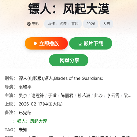
镖人：风起大漠
电影
动作
/
武侠
/
冒险
2026
大陆
立即播放
影片下载
网盘分享
别名：
镖人(电影版),镖人,Blades of the Guardians:
导演：
袁和平
主演：
吴京
/
谢霆锋
/
于适
/
陈丽君
/
孙艺洲
/
此沙
/
李云霄
/
梁家辉
上映：
2026-02-17(中国大陆)
备注：
已完结
：镖人：风起大漠
TAG：
未知