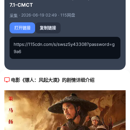
7.1-CMCT
[3.92GB]
[中字]
镖人：风起大漠[国粤语配音/中文字幕].2026.2160p.WEB-DL.H265.DTS-QuickIO
magnet:?xt=urn:btih:DC556F4510*****已隐藏地址******F123B84E2D 仅限登录用户查看（点击登录）
· 2026-06-19 02:49 · 115网盘
采集
[6.51GB]
[中字]
镖人：风起大漠[国粤多音轨/简繁英字幕].Blades.of.the.Guardians.2026.1080p.WEB-DL.H265.FLAC2.0.2Audio-DreamHD
打开链接
复制链接
magnet:?xt=urn:btih:42EDADBF44*****已隐藏地址******7335ED55A7 仅限登录用户查看（点击登录）
[1.92GB]
[中字]
镖人：风起大漠[国语配音/中文字幕].Blades.of.the.Guardians.2026.1080p.WEB-DL.H264.AAC-PandaQT
https://115cdn.com/s/swsz5y43308?password=g
magnet:?xt=urn:btih:2FC5051004*****已隐藏地址******FCCDD7409A 仅限登录用户查看（点击登录）
9a6
[1.38GB]
[中字]
镖人：风起大漠[国粤语配音/中文字幕].2026.1080p.WEB-DL.H264.AAC-QuickIO
magnet:?xt=urn:btih:D09FE45F08*****已隐藏地址******5BDAFB5A4E 仅限登录用户查看（点击登录）
[17.73GB]
[中字]
镖人：风起大漠.2160p高码版.国粤双语.HD中字无水印
magnet:?xt=urn:btih:2D316341B4*****已隐藏地址******C82850D453 仅限登录用户查看（点击登录）
电影《镖人：风起大漠》的剧情详细介绍
[8.71GB]
[中字]
镖人：风起大漠.2160p.国粤双语.HD中字无水印
magnet:?xt=urn:btih:9564CD7449*****已隐藏地址******2B65D37E35 仅限登录用户查看（点击登录）
[19.56GB]
[中字]
镖人：风起大漠.2160p高码版.HD国语中字无水印
magnet:?xt=urn:btih:A63E407174*****已隐藏地址******3247DF7450 仅限登录用户查看（点击登录）
[3.4GB]
[中字]
镖人：风起大漠.2160p.HD国语中字无水印
magnet:?xt=urn:btih:F1D5164722*****已隐藏地址******3C59E6E14B 仅限登录用户查看（点击登录）