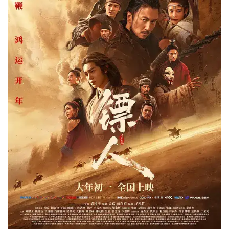
[2.65GB]
[中字]
镖人：风起大漠.蓝光版.1080p.国粤双语.BD中字
magnet:?xt=urn:btih:DFBACB3EF5*****已隐藏地址******E29CAEB1AB 仅限登录用户查看（点击登录）
[6.51GB]
[中字]
镖人：风起大漠.1080p高码版.国粤双语.HD中字无水印
magnet:?xt=urn:btih:3B28E102F6*****已隐藏地址******BBD67EFD3E 仅限登录用户查看（点击登录）
[1.92GB]
[中字]
镖人：风起大漠.1080p.HD国语中字无水印
magnet:?xt=urn:btih:B0353B98EF*****已隐藏地址******4631FE79C8 仅限登录用户查看（点击登录）
[1.13GB]
Blades Of The Guardians Wind Rises In The Desert (2026) REPACK 720p BluRay-WORLD
magnet:?xt=urn:btih:5D63A18C02*****已隐藏地址******0C99D046F4 仅限登录用户查看（点击登录）
[1.13GB]
Blades Of The Guardians Wind Rises In The Desert (2026) [REPACK] [720p] [BluRay] [YTS.BZ]
magnet:?xt=urn:btih:AA822A58ED*****已隐藏地址******85FB550031 仅限登录用户查看（点击登录）
[7.77GB]
Blades Of The Guardians (2026) (1080p BluRay x265 HEVC 10bit EAC3 7.1 Atmos Chinese SAMPA) [QxR]
magnet:?xt=urn:btih:0EBD3844E3*****已隐藏地址******61EEC275F5 仅限登录用户查看（点击登录）
[5.73GB]
Blades of the Guardians 2026 1080p BluRay DV HDR10 x265-GeneMige
magnet:?xt=urn:btih:FE0310A29E*****已隐藏地址******34134F1A3E 仅限登录用户查看（点击登录）
[5.72GB]
Biao ren- Feng qi da mo 2026 1080p BluRay DV HDR10 x265-GeneMige
magnet:?xt=urn:btih:61C3E737C3*****已隐藏地址******2570E91F9E 仅限登录用户查看（点击登录）