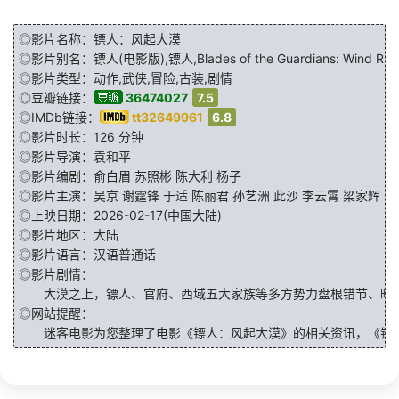
[17.2GB]
Blades.of.the.Guardians2026.1080p.BluRay.H.264
magnet:?xt=urn:btih:100808196E*****已隐藏地址******DDB7171988 仅限登录用户查看（点击登录）
◎影片名称：镖人：风起大漠
◎影片别名：镖人(电影版),镖人,Blades of the Guardians: Wind Rises 
[19.9GB]
镖人：风起大漠.高码版.国粤双语.2026.HD2160P.H.H265.DTS5.1.CHS-ENG
◎影片类型：动作,武侠,冒险,古装,剧情
magnet:?xt=urn:btih:00EB99F4B3*****已隐藏地址******4A3AFB5FA0 仅限登录用户查看（点击登录）
◎豆瓣链接：
36474027
7.5
◎IMDb链接：
tt32649961
6.8
[5.31GB]
镖人：风起大漠.国粤双语.2026.BD1080P.AAC.H264.CHS.BTSJ6
magnet:?xt=urn:btih:A10F042A73*****已隐藏地址******B437F11CA9 仅限登录用户查看（点击登录）
◎影片时长：126 分钟
◎影片导演：
袁和平
[2.1GB]
Blades of the Guardians 2026 1080p Chinese BluRay HEVC x265 5.1 BONE
◎影片编剧：
俞白眉
苏照彬
陈大利
杨子
magnet:?xt=urn:btih:5433F47694*****已隐藏地址******881A09ED7E 仅限登录用户查看（点击登录）
◎影片主演：
吴京
谢霆锋
于适
陈丽君
孙艺洲
此沙
李云霄
梁家辉
张
◎上映日期：2026-02-17(中国大陆)
[5.66GB]
Biao Ren Feng Qi Da Mo (2026) [2160p] [4K] [WEB] [5.1]
◎影片地区：大陆
magnet:?xt=urn:btih:C930556CBC*****已隐藏地址******E6F35537E6 仅限登录用户查看（点击登录）
◎影片语言：汉语普通话
[32.21GB]
Blades.Of.The.Guardians.2026.2160p.WEB-DL.HDR.MULTi.ENG.LAT.RUS.CHI.POL.H265-BTM
◎影片剧情：
magnet:?xt=urn:btih:80540BDB04*****已隐藏地址******901AB1CDF7 仅限登录用户查看（点击登录）
大漠之上，镖人、官府、西域五大家族等多方势力盘根错节、暗潮涌
◎网站提醒：
[5.21GB]
Blades.of.the.Guardians.2026.1080p.WEB-DL.H.264.TRIAL.YG⭐
迷客电影为您整理了电影《镖人：风起大漠》的相关资讯，《镖人
magnet:?xt=urn:btih:D1DA28977A*****已隐藏地址******CC716E2CD3 仅限登录用户查看（点击登录）
[32.21GB]
Blades.Of.The.Guardians.2026.FIX.2160p.WEB.HDR.MULTi.ENG.LAT.RUS.CHI.POL-BTM
magnet:?xt=urn:btih:8BCE3F2A17*****已隐藏地址******4327A39BFA 仅限登录用户查看（点击登录）