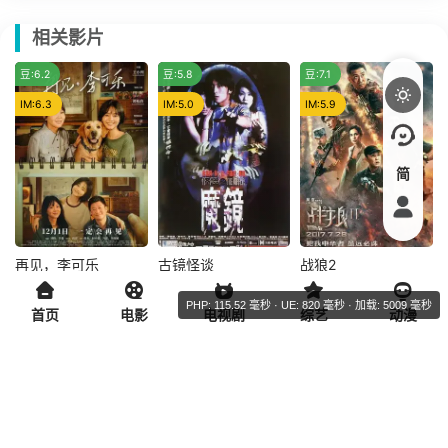
相关影片
推荐
豆:6.2
豆:5.8
豆:7.1
IM:6.3
IM:5.0
IM:5.9
简
再见，李可乐
古镜怪谈
战狼2
再见，李可乐
古镜怪谈
战狼2
WEB-DL
已完结
4K蓝光
闫妮
谭松韵
谢霆锋
林心如
吴京
弗兰克·格里罗
PHP: 115.52 毫秒 · UE: 820 毫秒 · 加载: 5009 毫秒
首页
电影
电视剧
综艺
动漫
独家推荐
豆:8.3
吴京
豆:5.7
傅芳玲
豆:5.0
吴刚
为了完成女儿
30年代的上
由于一怒杀害
IM:6.8
IM:5.2
IM:5.0
播放节点列表
影片资源版本
选集
排序
李妍（谭松韵 饰）
海，马丽某年生日
了强拆牺牲战友房
高三前的小小心
收到了表姐送来的
子的恶霸，屡立功
48
2
2
2
2
1
1
1
1
2
10
愿，父亲李博宇
一块古董梳妆台，
勋的冷锋（吴京
TC
HD
无水印
全部
杜比视界
天堂
天涯
4K蓝光
暴风
蓝光原盘
量子
1080P蓝光
优质
（吴京 饰）决心带
可是表姐已在几年
饰）受到军事法庭
2
11
1
1
3
1
4
1
1