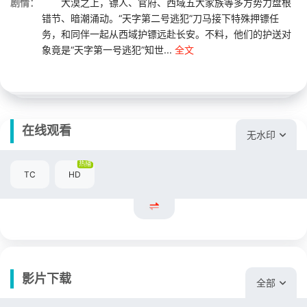
剧情：
大漠之上，镖人、官府、西域五大家族等多方势力盘根
错节、暗潮涌动。“天字第二号逃犯”刀马接下特殊押镖任
务，和同伴一起从西域护镖远赴长安。不料，他们的护送对
象竟是“天字第一号逃犯”知世...
全文
在线观看
无水印
热播
TC
HD
影片下载
全部