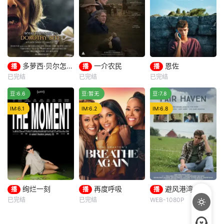
遇到了一位在网上
认识的富有男友。
她很快发现自己陷
入了一场致命的猫
捉老鼠游戏，其中
涉及一个名为 Acor
n 的暗网组织。
多萝西·贝尔怎么了？
一介农民
恩佐
播
播
播
多萝西·贝尔怎么了？
一介农民
恩佐
已完结
已完结
已完结
Michael Hargrove
Leila Mcdougall
埃洛伊·波胡
推荐
豆:6.6
Lisa Wilcox
豆:暂无
Joel Jackson
豆:7.8
皮耶尔弗兰切斯科·法维诺
Asya Meadows
Robert Taylor
埃洛迪·布歇
IM:6.1
IM:6.2
IM:6.8
在揭开关于已
A newly wido
青涩的十六岁
故祖母多萝西·贝尔
wed mother is left
少年艾素不知自己
的童年往事后，奥
with the care of a
想要什么，却清楚
兹·格雷决定通过录
n alcoholic father
自己不要什么：父
像记录她对这些往
-in-law and a faili
母享受的中产生
事的调查过程。为
ng farm. Sh
活、哥哥向往的名
了找到答案，她试
校前途。砌砖建
图与多萝西的灵魂
墙，朴拙的体力劳
绚烂一刻
再度呼吸
避风港湾
播
播
播
绚烂一刻
再度呼吸
避风港湾
沟通，却无意间唤
动，来得实实在
已完结
已完结
WEB-1080P
查莉XCX
唐妮·布蕾斯顿
汤姆·沃帕特
醒了某种邪恶的力
在；乌克兰工友结
亚历山大·斯卡斯加德
艾森斯·阿特金斯
迈克尔·格兰特
量。
实肉体散发阳刚与