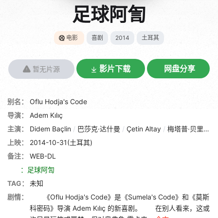
足球阿訇
电影
喜剧
2014
土耳其
影片下载
网盘分享
暂无片源
别名：
Oflu Hodja's Code
导演：
Adem Kılıç
主演：
Didem Baçlin
/
巴莎克·达什曼
/
Çetin Altay
/
梅塔普·贝里
/
Öz
上映：
2014-10-31(土耳其)
备注：
WEB-DL
：足球阿訇
TAG：
未知
剧情：
《Oflu Hodja's Code》是《Sumela's Code》和《莫斯
科密码》导演 Adem Kılıç 的新喜剧。 在别人看来，这或