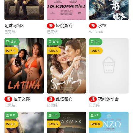
足球阿訇3
轻佻游戏
水怪
播
播
足球阿訇3
轻佻游戏
水怪
已完结
已完结
WEB-4K
Çetin Altay
埃里克·K·布利安
刘林城
朱丽岚
冷门
豆:暂无
Gokhan Yikilkan
豆:暂无
凯瑟琳·沙博
豆:5.6
王洪千
居尔汉·特金
Erin Carter
男主水生胆小
IM:6.0
IM:6.6
IM:5.6
足球阿訇3
相伴十六载、
懦弱，小时候和父
育有两子的弗朗索
亲一起捕鱼时，亲
瓦与朱莉陷入灵肉
眼目睹父亲被怪物
疏离。为探索真实
“水猴子”杀害，水
自我，他们开启开
生从此留下了心理
放式关系，纵身情
阴影。十年后，怪
欲迷局……然世事
物“水猴子”再次出
岂能尽如人意？
现，杀害了水生爱
拉丁女郎
此忆铭心
夜间运动会
播
播
播
拉丁女郎
此忆铭心
夜间运动会
慕的的香兰弟弟和
已完结
已完结
已完结
Shalanie De Vera
贝拉·帕迪拉
詹姆斯·布莱克
父亲。为救香兰不
推荐
豆:6.0
雅典娜·瑞德
豆:6.5
卡洛·阿基诺
豆:7.1
查尔斯·马利克·惠特菲尔德
被当“水猴子”的“祭
马可·莫拉
乔尔·托雷
凡妮莎·西蒙斯
IM:6.0
IM:6.5
IM:6.6
拉丁女郎
A Special Memory
一名年轻女子