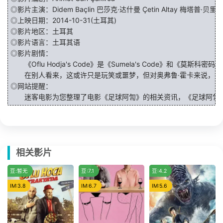
◎影片主演：
Didem Baçlin
巴莎克·达什曼
Çetin Altay
梅塔普·贝里
Ö
◎上映日期：2014-10-31(土耳其)
◎影片地区：土耳其
◎影片语言：土耳其语
◎影片剧情：
《Oflu Hodja's Code》是《Sumela's Code》和《莫斯科密码》导
在别人看来，这或许只是玩笑或噩梦，但对奥弗鲁·霍卡来说，却不
◎网站提醒：
迷客电影为您整理了电影《足球阿訇》的相关资讯，《足球阿訇》
相关影片
冷门
豆:暂无
豆:7.1
豆:4.2
IM:3.8
IM:6.7
IM:5.6