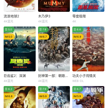
着女儿远赴阿勒泰
前被她设计迫害自
的判决。在押期
滑雪。却不料李博
杀了。她的丈夫是
间，亲密爱人龙小
宇遭遇意外，全力
著名教授，可是两
云壮烈牺牲。出狱
抢救后仍陷入脑死
人年龄差异较大，
后，冷锋辗转来到
流浪地球2
木乃伊3
零度极限
流浪地球2
木乃伊3
零度极限
亡的处境，让为妻
丈夫有了外遇，对
非洲，他辗转各
4K蓝光
4K蓝光
4K
吴京
刘德华
布兰登·费舍
韩庚
尹昉
为母的潘雁秋（闫
方竟是马丽的表
地，只为寻找杀害
一般
豆:5.0
李雪健
豆:7.8
李连杰
豆:6.6
郎月婷
妮 饰）做出了一个
姐，马丽愤怒设计
小云的凶手。在此
玛丽亚·贝罗
女人最
期间，冷锋逗
在并不遥远的
影片讲述知名
IM:5.0
IM:6.7
IM:6.9
未来，太阳急速衰
1947年，中国
滑雪选手凌风因一
老与膨胀，再过几
宁夏。中国两千年
场事故，职业生涯
百年整个太阳系将
前的始皇帝：龙帝
陷入谷底，为了挽
被它吞噬毁灭。为
之墓在此挖掘出
救自己热爱的事
了应对这场史无前
土。同时在美国，
业，重返家乡回到
例的危机，地球各
大探险家欧康诺
起点，在一群青年
国放下芥蒂，成立
（Brendan Fraser
雪友的帮助下，一
联合政府，试图寻
饰）与夫人伊芙琳
边寻找恩师，一边
巨齿鲨2：深渊
封神第一部：朝歌风云
功夫小子闯情关
巨齿鲨2：深渊
封神第一部：朝歌风云
功夫小子闯情关
正在播放《镖人：风起大漠》HD中字 - 如意
找人类存续的出
（Maria Bello饰）
找回初心与勇气，
4K蓝光
4K蓝光
WEB-DL
杰森·斯坦森
吴京
费翔
李雪健
吴京
钟丽缇
路。通过摸索与考
应邀，将传说中能
最终突破极限，破
推荐
豆:6.2
蔡书雅
豆:7.9
黄渤
豆:6.7
郑浩南
量，最终推着地球
带来永生的宝石
茧蜕变的故事。
逃出太阳系
乔纳斯·泰勒
天寒地冻，杀
清朝末年，一
IM:6.8
IM:5.9
IM:5.9
（杰森·斯坦森 饰）
气逼人。大商二王
代宗师太极拳高手
与科学家张九溟
子殷寿（费翔 饰）
杨崇武（于海 饰）