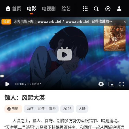
立即登录
+
首页
电影
电视剧
下载客户端
综艺
动漫
网址
明星
收藏
迷客电影网址：
www.rarbt.lol / www.rarbt.lol ,记得收藏哟～
镖人：风起大漠
电影
动作
/
武侠
/
冒险
2026
大陆
大漠之上，镖人、官府、胡商多方势力盘根错节、暗潮涌动。
影片报错
“天字第二号逃犯”刀马接下特殊押镖任务，和同伴一起从西域护镖远
如遇无法播放请提交给我们