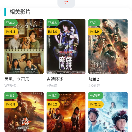
相关影片
推荐
豆:6.2
豆:5.8
豆:7.1
IM:6.3
IM:5.0
IM:5.9
再见，李可乐
古镜怪谈
战狼2
再见，李可乐
古镜怪谈
战狼2
WEB-DL
已完结
4K蓝光
闫妮
谭松韵
谢霆锋
林心如
吴京
弗兰克·格里罗
独家推荐
豆:8.3
吴京
豆:5.7
傅芳玲
豆:暂无
吴刚
为了完成女儿
30年代的上
由于一怒杀害
IM:6.8
IM:5.2
IM:暂无
李妍（谭松韵 饰）
海，马丽某年生日
了强拆牺牲战友房
高三前的小小心
收到了表姐送来的
子的恶霸，屡立功
愿，父亲李博宇
一块古董梳妆台，
勋的冷锋（吴京
（吴京 饰）决心带
可是表姐已在几年
饰）受到军事法庭